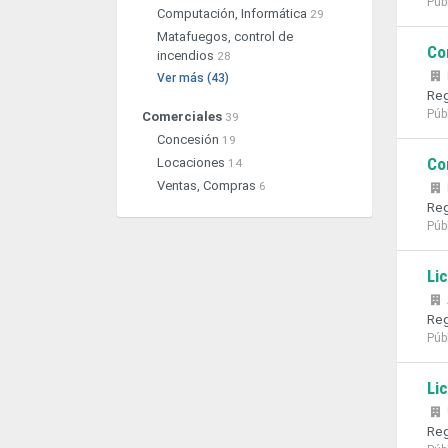
Púb
Computación, Informática
29
Matafuegos, control de
Co
incendios
28
Ver más (43)
Reg
Púb
Comerciales
39
Concesión
19
Co
Locaciones
14
Ventas, Compras
6
Reg
Púb
Li
Reg
Púb
Li
Reg