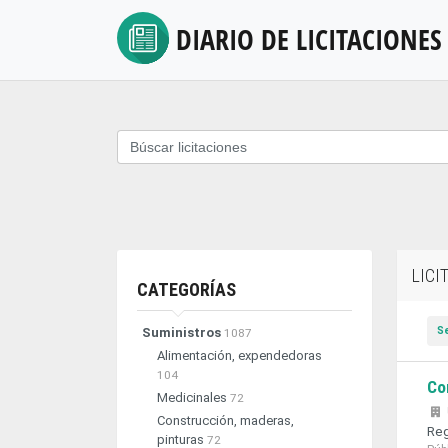
DIARIO DE
LICITACIONES
LICI
CATEGORÍAS
S
Suministros
1087
Alimentación, expendedoras
104
Co
Medicinales
72
Construcción, maderas,
Reg
pinturas
72