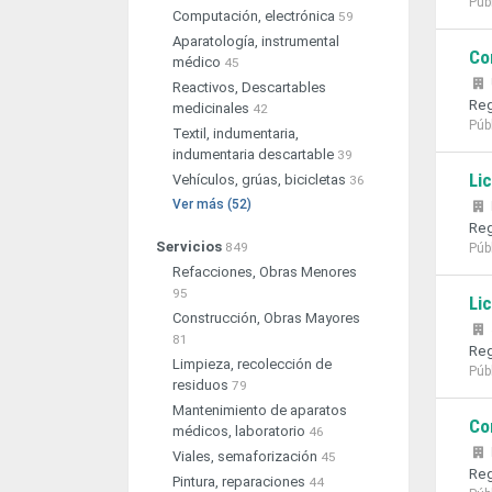
Púb
Computación, electrónica
59
Aparatología, instrumental
Co
médico
45
Reactivos, Descartables
Reg
medicinales
42
Púb
Textil, indumentaria,
indumentaria descartable
39
Li
Vehículos, grúas, bicicletas
36
Ver más (52)
Reg
Servicios
849
Púb
Refacciones, Obras Menores
95
Li
Construcción, Obras Mayores
81
Reg
Limpieza, recolección de
Púb
residuos
79
Mantenimiento de aparatos
Co
médicos, laboratorio
46
Viales, semaforización
45
Reg
Pintura, reparaciones
44