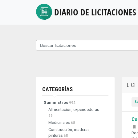
DIARIO DE
LICITACIONES
LICI
CATEGORÍAS
S
Suministros
992
Alimentación, expendedoras
99
Co
Medicinales
68
Construcción, maderas,
Reg
pinturas
65