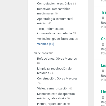
Púb
Computación, electrónica
55
Reactivos, Descartables
Tr
medicinales
40
Aparatología, instrumental
Reg
médico
40
Púb
Textil, indumentaria,
indumentaria descartable
35
Co
Vehículos, grúas, bicicletas
35
Ver más (52)
Reg
Servicios
780
Púb
Refacciones, Obras Menores
87
Li
Limpieza, recolección de
residuos
74
Reg
Construcción, Obras Mayores
Púb
74
Viales, semaforización
42
Li
Mantenimiento de aparatos
médicos, laboratorio
40
Reg
Pintura, reparaciones
40