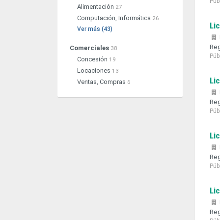
Púb
Alimentación
27
Computación, Informática
26
Li
Ver más (43)
Reg
Comerciales
38
Púb
Concesión
19
Locaciones
13
Li
Ventas, Compras
6
Reg
Púb
Li
Reg
Púb
Li
Reg