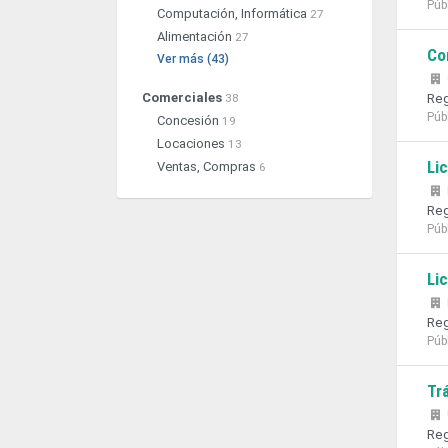
Púb
Computación, Informática
27
Alimentación
27
Co
Ver más (43)
Reg
Comerciales
38
Púb
Concesión
19
Locaciones
13
Li
Ventas, Compras
6
Reg
Púb
Li
Reg
Púb
Tr
Reg