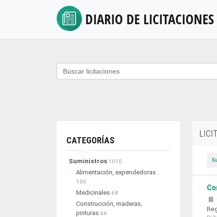
DIARIO DE
LICITACIONES
LICI
CATEGORÍAS
S
Suministros
1010
Alimentación, expendedoras
100
Co
Medicinales
68
Construcción, maderas,
Reg
pinturas
66