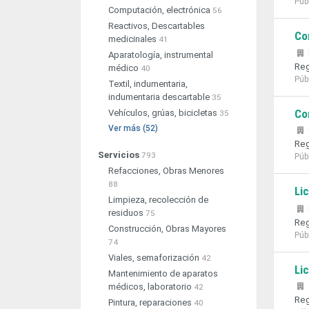
Púb
Computación, electrónica
56
Reactivos, Descartables
Co
medicinales
41
Aparatología, instrumental
Reg
médico
40
Púb
Textil, indumentaria,
indumentaria descartable
35
Co
Vehículos, grúas, bicicletas
35
Ver más (52)
Reg
Servicios
793
Púb
Refacciones, Obras Menores
88
Li
Limpieza, recolección de
residuos
75
Reg
Construcción, Obras Mayores
Púb
74
Viales, semaforización
42
Li
Mantenimiento de aparatos
médicos, laboratorio
42
Reg
Pintura, reparaciones
40